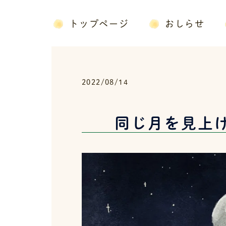
コ
ン
トップページ
おしらせ
テ
ン
ツ
へ
2022/08/14
ス
キ
ッ
同じ月を見上
プ