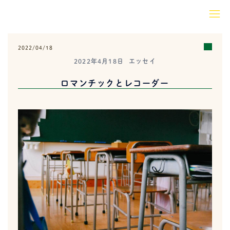
コ
ト
ン
グ
テ
ル
ン
2022/04/18
メ
ツ
2022年4月18日
エッセイ
ニ
へ
ュ
ロマンチックとレコーダー
ス
ー
キ
ッ
プ