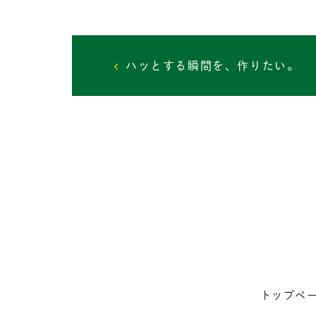
投
ハッとする瞬間を、作りたい。
稿
ナ
ビ
ゲ
ー
シ
ョ
トップペ