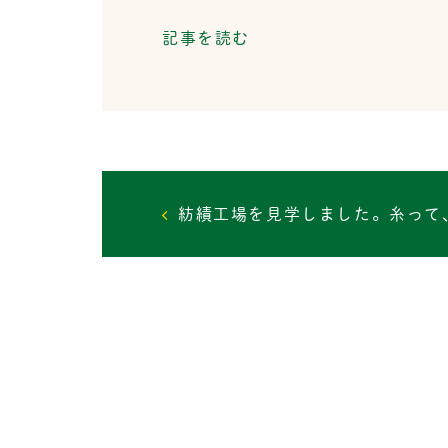
記事を読む
投
紡績工場を見学しました。糸って
稿
ナ
ビ
ゲ
ー