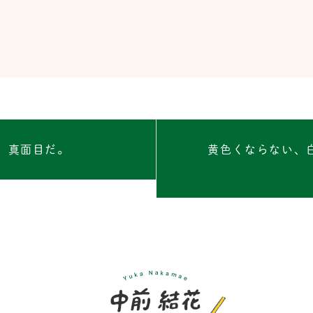
、真面目だ。
黄色くならない、